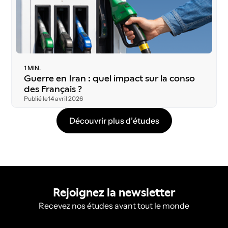
1 MIN.
Guerre en Iran : quel impact sur la conso
des Français ?
Publié le
14 avril 2026
D
é
c
o
u
v
r
i
r
p
l
u
s
d
’
é
t
u
d
e
s
Rejoignez la newsletter
Recevez nos études avant tout le monde