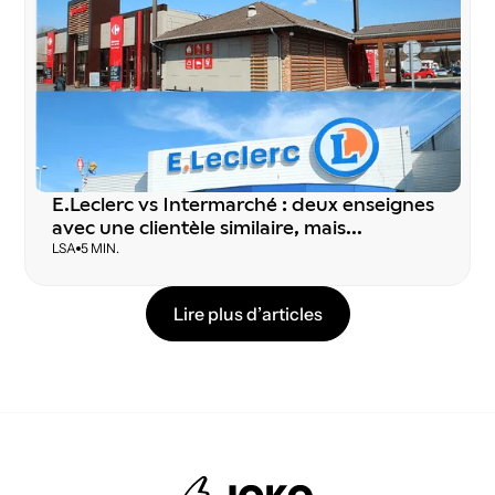
E.Leclerc vs Intermarché : deux enseignes
avec une clientèle similaire, mais...
LSA
5 MIN.
L
i
r
e
p
l
u
s
d
’
a
r
t
i
c
l
e
s