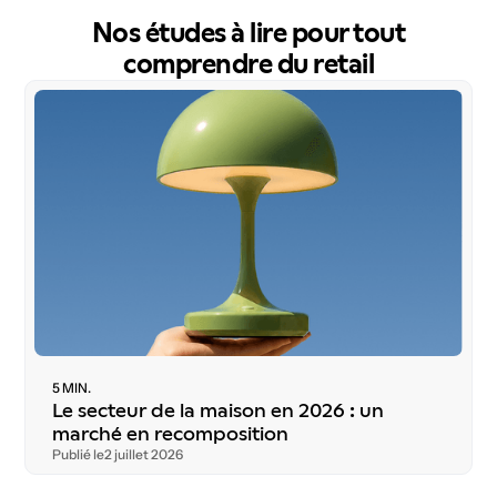
Nos études à lire pour tout
comprendre du retail
T
é
l
é
c
h
a
r
g
e
r
l
’
é
t
u
d
e
5 MIN.
Le secteur de la maison en 2026 : un
marché en recomposition
Publié le
2 juillet 2026