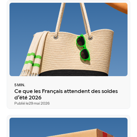
T
é
l
é
c
h
a
r
g
e
r
l
’
é
t
u
d
e
5 MIN.
Ce que les Français attendent des soldes
d’été 2026
Publié le
29 mai 2026
T
é
l
é
c
h
a
r
g
e
r
l
’
é
t
u
d
e