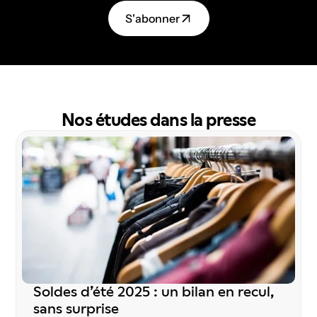
S
'
a
b
o
n
n
e
r
Nos études dans la presse
Soldes d’été 2025 : un bilan en recul,
sans surprise