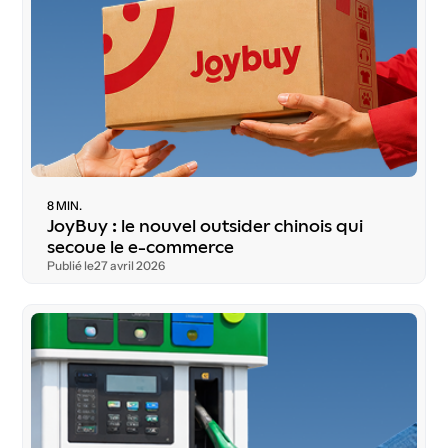
8 MIN.
JoyBuy : le nouvel outsider chinois qui
secoue le e-commerce
Publié le
27 avril 2026
T
é
l
é
c
h
a
r
g
e
r
l
’
é
t
u
d
e